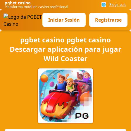
pgbet casino
🌐
Elegir país
Plataforma móvil de casino profesional
Iniciar Sesión
Registrarse
pgbet casino pgbet casino
Descargar aplicación para jugar
Wild Coaster