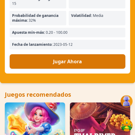
15
Probabilidad de ganancia
Volatilidad:
Media
máxima:
32%
Apuesta mín-máx:
0.20 - 100.00
Fecha de lanzamiento:
2023-05-12
Jugar Ahora
Juegos recomendados