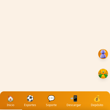
🏠
⚽
💬
📲
💰
Inicio
Esportes
Soporte
Descargar
Depósito