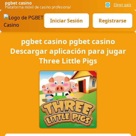
pgbet casino
🌐
Elegir país
Plataforma móvil de casino profesional
Iniciar Sesión
Registrarse
pgbet casino pgbet casino
Descargar aplicación para jugar
Three Little Pigs