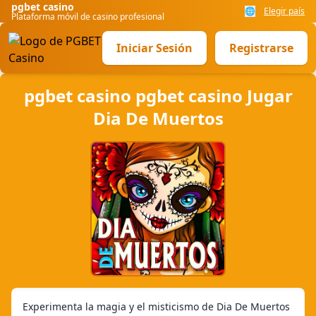
pgbet casino
🌐
Elegir país
Plataforma móvil de casino profesional
Iniciar Sesión
Registrarse
pgbet casino pgbet casino Jugar
Dia De Muertos
Experimenta la magia y el misticismo de Dia De Muertos