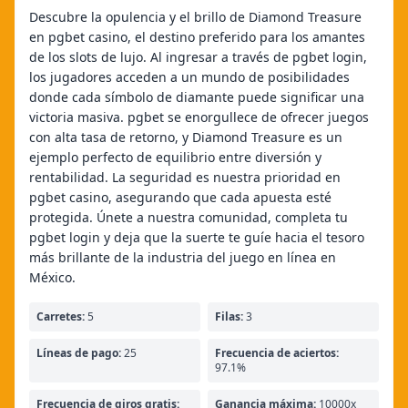
Descubre la opulencia y el brillo de Diamond Treasure
en pgbet casino, el destino preferido para los amantes
de los slots de lujo. Al ingresar a través de pgbet login,
los jugadores acceden a un mundo de posibilidades
donde cada símbolo de diamante puede significar una
victoria masiva. pgbet se enorgullece de ofrecer juegos
con alta tasa de retorno, y Diamond Treasure es un
ejemplo perfecto de equilibrio entre diversión y
rentabilidad. La seguridad es nuestra prioridad en
pgbet casino, asegurando que cada apuesta esté
protegida. Únete a nuestra comunidad, completa tu
pgbet login y deja que la suerte te guíe hacia el tesoro
más brillante de la industria del juego en línea en
México.
Carretes:
5
Filas:
3
Líneas de pago:
25
Frecuencia de aciertos:
97.1%
Frecuencia de giros gratis:
Ganancia máxima:
10000x