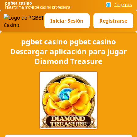
pgbet casino
🌐
Elegir país
Plataforma móvil de casino profesional
Iniciar Sesión
Registrarse
pgbet casino pgbet casino
Descargar aplicación para jugar
Diamond Treasure