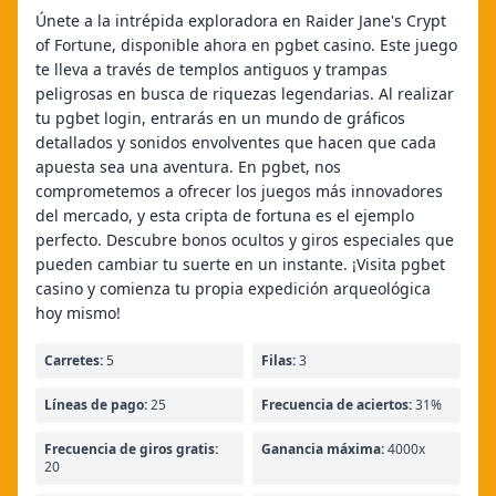
Únete a la intrépida exploradora en Raider Jane's Crypt
of Fortune, disponible ahora en pgbet casino. Este juego
te lleva a través de templos antiguos y trampas
peligrosas en busca de riquezas legendarias. Al realizar
tu pgbet login, entrarás en un mundo de gráficos
detallados y sonidos envolventes que hacen que cada
apuesta sea una aventura. En pgbet, nos
comprometemos a ofrecer los juegos más innovadores
del mercado, y esta cripta de fortuna es el ejemplo
perfecto. Descubre bonos ocultos y giros especiales que
pueden cambiar tu suerte en un instante. ¡Visita pgbet
casino y comienza tu propia expedición arqueológica
hoy mismo!
Carretes:
5
Filas:
3
Líneas de pago:
25
Frecuencia de aciertos:
31%
Frecuencia de giros gratis:
Ganancia máxima:
4000x
20