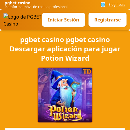
pgbet casino
🌐
Elegir país
Plataforma móvil de casino profesional
Iniciar Sesión
Registrarse
pgbet casino pgbet casino
Descargar aplicación para jugar
Potion Wizard