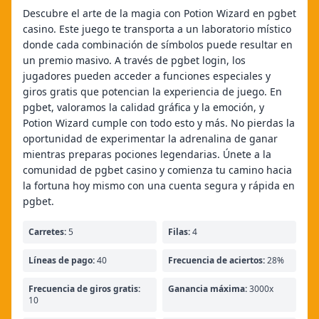
Descubre el arte de la magia con Potion Wizard en pgbet
casino. Este juego te transporta a un laboratorio místico
donde cada combinación de símbolos puede resultar en
un premio masivo. A través de pgbet login, los
jugadores pueden acceder a funciones especiales y
giros gratis que potencian la experiencia de juego. En
pgbet, valoramos la calidad gráfica y la emoción, y
Potion Wizard cumple con todo esto y más. No pierdas la
oportunidad de experimentar la adrenalina de ganar
mientras preparas pociones legendarias. Únete a la
comunidad de pgbet casino y comienza tu camino hacia
la fortuna hoy mismo con una cuenta segura y rápida en
pgbet.
Carretes:
5
Filas:
4
Líneas de pago:
40
Frecuencia de aciertos:
28%
Frecuencia de giros gratis:
Ganancia máxima:
3000x
10