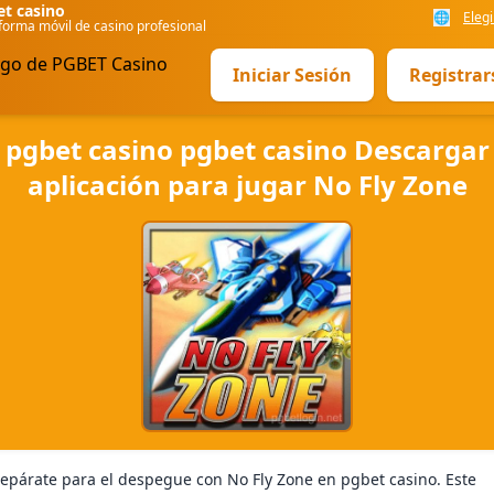
t casino
🌐
Elegi
forma móvil de casino profesional
Iniciar Sesión
Registrar
pgbet casino pgbet casino Descargar
aplicación para jugar No Fly Zone
epárate para el despegue con No Fly Zone en pgbet casino. Este