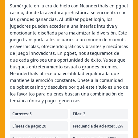
Sumérgete en la era de hielo con Neanderthals en pgbet
casino, donde la aventura prehistórica se encuentra con
las grandes ganancias. Al utilizar pgbet login, los
jugadores pueden acceder a una interfaz intuitiva y
emocionante diseñada para maximizar la diversión. Este
juego transporta a los usuarios a un mundo de mamuts
y cavernícolas, ofreciendo gráficos vibrantes y mecánicas
de juego innovadoras. En pgbet, nos aseguramos de
que cada giro sea una oportunidad de éxito. Ya sea que
busques entretenimiento casual o grandes premios,
Neanderthals ofrece una volatilidad equilibrada que
mantiene la emoción constante. Únete a la comunidad
de pgbet casino y descubre por qué este título es uno de
los favoritos para quienes buscan una combinación de
temática única y pagos generosos.
Carretes:
5
Filas:
3
Líneas de pago:
20
Frecuencia de aciertos:
32%