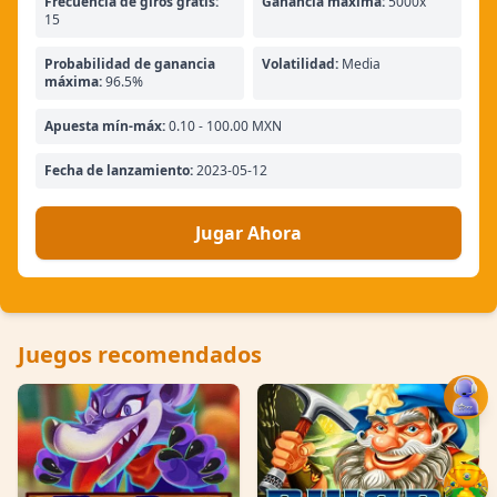
Frecuencia de giros gratis:
Ganancia máxima:
5000x
15
Probabilidad de ganancia
Volatilidad:
Media
máxima:
96.5%
Apuesta mín-máx:
0.10 - 100.00 MXN
Fecha de lanzamiento:
2023-05-12
Jugar Ahora
Juegos recomendados