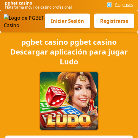
pgbet casino
🌐
Elegir país
Plataforma móvil de casino profesional
Iniciar Sesión
Registrarse
pgbet casino pgbet casino
Descargar aplicación para jugar
Ludo