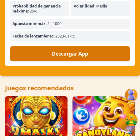
Probabilidad de ganancia
Volatilidad:
Media
máxima:
25%
Apuesta mín-máx:
5 - 1000
Fecha de lanzamiento:
2023-01-15
Descargar App
Juegos recomendados