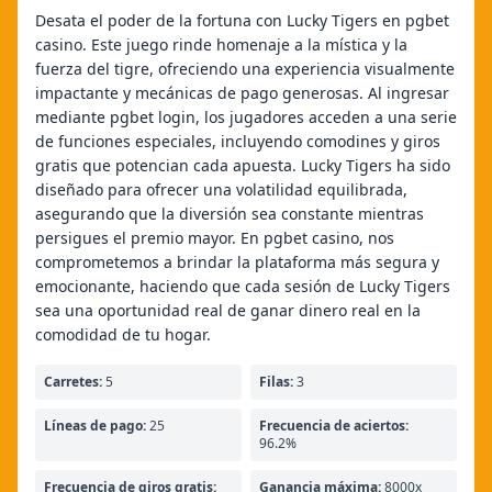
Desata el poder de la fortuna con Lucky Tigers en pgbet
casino. Este juego rinde homenaje a la mística y la
fuerza del tigre, ofreciendo una experiencia visualmente
impactante y mecánicas de pago generosas. Al ingresar
mediante pgbet login, los jugadores acceden a una serie
de funciones especiales, incluyendo comodines y giros
gratis que potencian cada apuesta. Lucky Tigers ha sido
diseñado para ofrecer una volatilidad equilibrada,
asegurando que la diversión sea constante mientras
persigues el premio mayor. En pgbet casino, nos
comprometemos a brindar la plataforma más segura y
emocionante, haciendo que cada sesión de Lucky Tigers
sea una oportunidad real de ganar dinero real en la
comodidad de tu hogar.
Carretes:
5
Filas:
3
Líneas de pago:
25
Frecuencia de aciertos:
96.2%
Frecuencia de giros gratis:
Ganancia máxima:
8000x