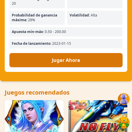
20
Probabilidad de ganancia
Volatilidad:
Alta
máxima:
28%
Apuesta mín-máx:
0.50 - 200.00
Fecha de lanzamiento:
2023-01-15
Jugar Ahora
Juegos recomendados