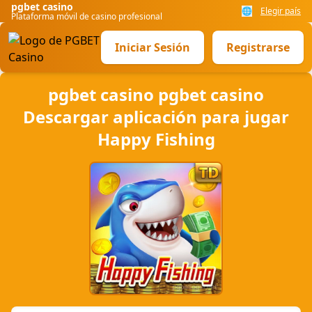
pgbet casino
🌐
Elegir país
Plataforma móvil de casino profesional
Iniciar Sesión
Registrarse
pgbet casino pgbet casino
Descargar aplicación para jugar
Happy Fishing